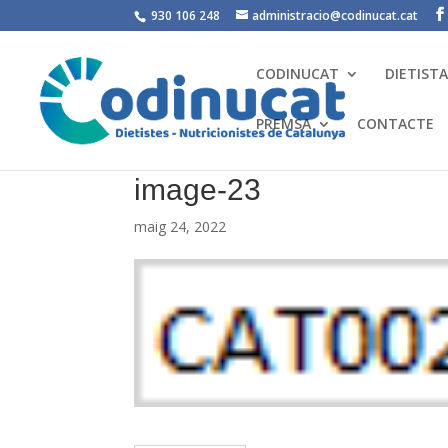
930 106 248
administracio@codinucat.cat
CODINUCAT
DIETIST
PREMSA
CONTACTE
image-23
maig 24, 2022