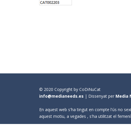
© 2020 Copyright by CoDiNuCat
info@medianeeds.es
| Dissenyat per
Media 
En aquest web s'ha tingut en compte l'ús no sexi
aquest motiu, a vegades , s'ha utilitzat el fem