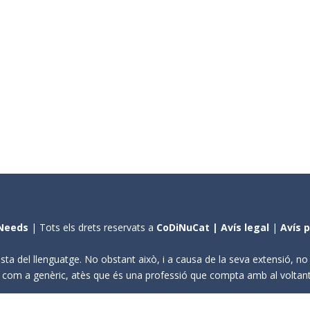
Needs
| Tots els drets reservats a
CoDiNuCat |
Avís legal
|
Avís 
sta del llenguatge. No obstant això, i a causa de la seva extensió, n
ení com a genèric, atès que és una professió que compta amb al volta