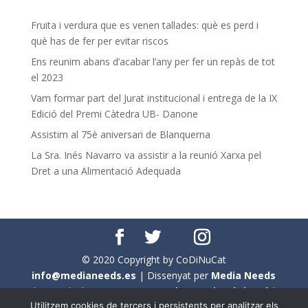
Fruita i verdura que es venen tallades: què es perd i
què has de fer per evitar riscos
Ens reunim abans d’acabar l’any per fer un repàs de tot
el 2023
Vam formar part del Jurat institucional i entrega de la IX
Edició del Premi Càtedra UB- Danone
Assistim al 75è aniversari de Blanquerna
La Sra. Inés Navarro va assistir a la reunió Xarxa pel
Dret a una Alimentació Adequada
© 2020 Copyright by CoDiNuCat
info@medianeeds.es
| Dissenyat per
Media Needs
| Tots els drets reservats a
CoDiNuCat |
Avís legal
|
Utilitzem cookies de tercers i persistents per analitzar els
Avís per cookies