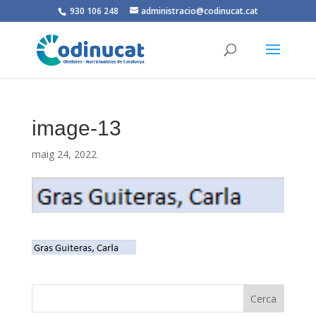
930 106 248
administracio@codinucat.cat
image-13
maig 24, 2022