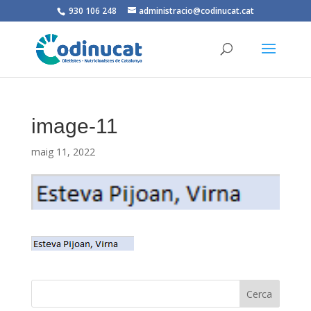
930 106 248
administracio@codinucat.cat
image-11
maig 11, 2022