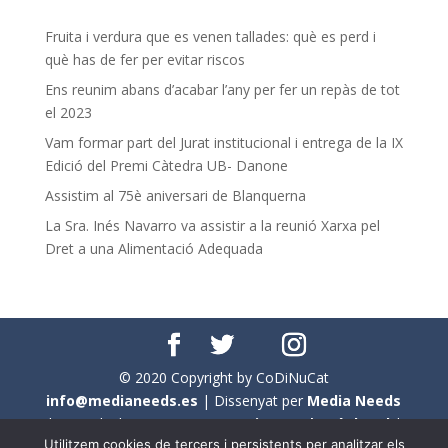
Fruita i verdura que es venen tallades: què es perd i
què has de fer per evitar riscos
Ens reunim abans d’acabar l’any per fer un repàs de tot
el 2023
Vam formar part del Jurat institucional i entrega de la IX
Edició del Premi Càtedra UB- Danone
Assistim al 75è aniversari de Blanquerna
La Sra. Inés Navarro va assistir a la reunió Xarxa pel
Dret a una Alimentació Adequada
© 2020 Copyright by CoDiNuCat
info@medianeeds.es
| Dissenyat per
Media Needs
| Tots els drets reservats a
CoDiNuCat |
Avís legal
|
Utilitzem cookies de tercers i persistents per analitzar els
Avís per cookies