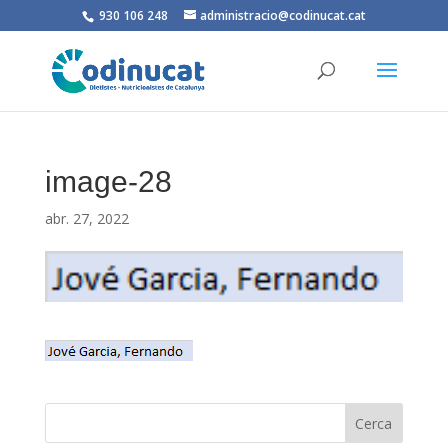
930 106 248
administracio@codinucat.cat
image-28
abr. 27, 2022