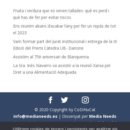
Fruita i verdura que es venen tallades: què es perd i
què has de fer per evitar riscos
Ens reunim abans d’acabar l’any per fer un repàs de tot
el 2023
Vam formar part del Jurat institucional i entrega de la IX
Edició del Premi Càtedra UB- Danone
Assistim al 75è aniversari de Blanquerna
La Sra. Inés Navarro va assistir a la reunió Xarxa pel
Dret a una Alimentació Adequada
© 2020 Copyright by CoDiNuCat
info@medianeeds.es
| Dissenyat per
Media Needs
| Tots els drets reservats a
CoDiNuCat |
Avís legal
|
Utilitzem cookies de tercers i persistents per analitzar els
Avís per cookies