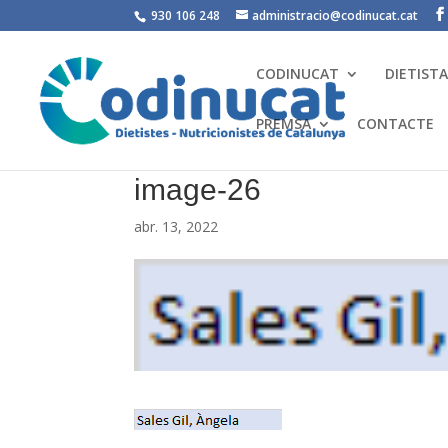
930 106 248
administracio@codinucat.cat
CODINUCAT
DIETIST
PREMSA
CONTACTE
image-26
abr. 13, 2022