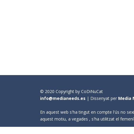
© 2020 Copyright by CoDiNuCat
info@medianeeds.es
| Dissenyat per
Media 
En aquest web s'ha tingut en compte l'ús no sexi
aquest motiu, a vegades , s'ha utilitzat el fem