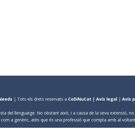
Needs
| Tots els drets reservats a
CoDiNuCat |
Avís legal
|
Avís 
sta del llenguatge. No obstant això, i a causa de la seva extensió, n
ení com a genèric, atès que és una professió que compta amb al volta