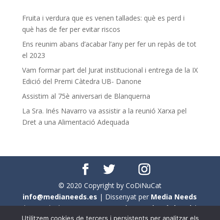
Fruita i verdura que es venen tallades: què es perd i
què has de fer per evitar riscos
Ens reunim abans d’acabar l’any per fer un repàs de tot
el 2023
Vam formar part del Jurat institucional i entrega de la IX
Edició del Premi Càtedra UB- Danone
Assistim al 75è aniversari de Blanquerna
La Sra. Inés Navarro va assistir a la reunió Xarxa pel
Dret a una Alimentació Adequada
© 2020 Copyright by CoDiNuCat
info@medianeeds.es
| Dissenyat per
Media Needs
| Tots els drets reservats a
CoDiNuCat |
Avís legal
|
Utilitzem cookies de tercers i persistents per analitzar els
Avís per cookies