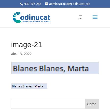
930 106 248
administracio@codinucat.cat
image-21
abr. 13, 2022