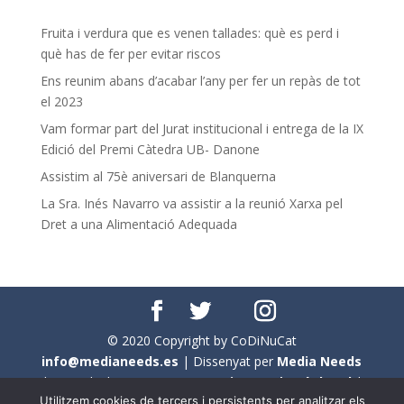
Fruita i verdura que es venen tallades: què es perd i
què has de fer per evitar riscos
Ens reunim abans d’acabar l’any per fer un repàs de tot
el 2023
Vam formar part del Jurat institucional i entrega de la IX
Edició del Premi Càtedra UB- Danone
Assistim al 75è aniversari de Blanquerna
La Sra. Inés Navarro va assistir a la reunió Xarxa pel
Dret a una Alimentació Adequada
© 2020 Copyright by CoDiNuCat
info@medianeeds.es
| Dissenyat per
Media Needs
| Tots els drets reservats a
CoDiNuCat |
Avís legal
|
Utilitzem cookies de tercers i persistents per analitzar els
Avís per cookies