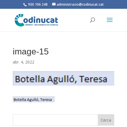
930 106 248
administracio@codinucat.cat
image-15
abr. 4, 2022