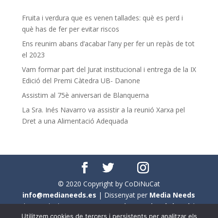
Fruita i verdura que es venen tallades: què es perd i
què has de fer per evitar riscos
Ens reunim abans d’acabar l’any per fer un repàs de tot
el 2023
Vam formar part del Jurat institucional i entrega de la IX
Edició del Premi Càtedra UB- Danone
Assistim al 75è aniversari de Blanquerna
La Sra. Inés Navarro va assistir a la reunió Xarxa pel
Dret a una Alimentació Adequada
© 2020 Copyright by CoDiNuCat
info@medianeeds.es
| Dissenyat per
Media Needs
| Tots els drets reservats a
CoDiNuCat |
Avís legal
|
Utilitzem cookies de tercers i persistents per analitzar els
Avís per cookies