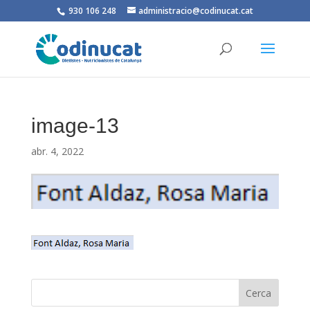
930 106 248
administracio@codinucat.cat
image-13
abr. 4, 2022