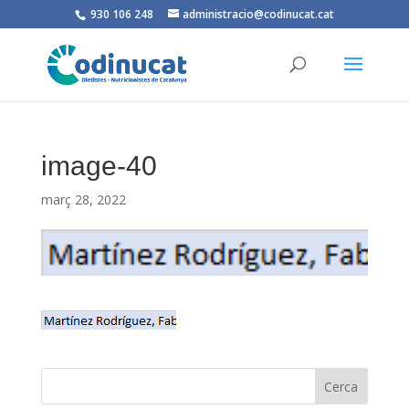
930 106 248
administracio@codinucat.cat
image-40
març 28, 2022