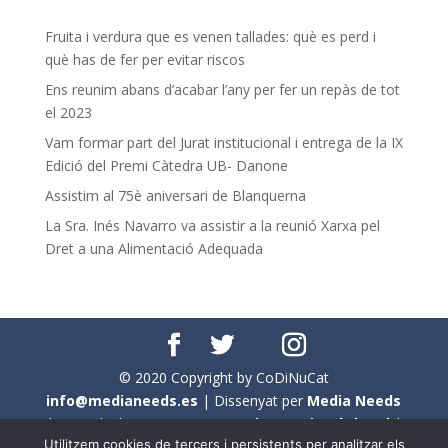
Fruita i verdura que es venen tallades: què es perd i
què has de fer per evitar riscos
Ens reunim abans d’acabar l’any per fer un repàs de tot
el 2023
Vam formar part del Jurat institucional i entrega de la IX
Edició del Premi Càtedra UB- Danone
Assistim al 75è aniversari de Blanquerna
La Sra. Inés Navarro va assistir a la reunió Xarxa pel
Dret a una Alimentació Adequada
© 2020 Copyright by CoDiNuCat
info@medianeeds.es
| Dissenyat per
Media Needs
| Tots els drets reservats a
CoDiNuCat |
Avís legal
|
Utilitzem cookies de tercers i persistents per analitzar els
Avís per cookies