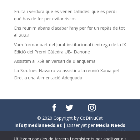
Fruita i verdura que es venen tallades: què es perd i
què has de fer per evitar riscos
Ens reunim abans d’acabar l’any per fer un repàs de tot
el 2023
Vam formar part del Jurat institucional i entrega de la IX
Edició del Premi Càtedra UB- Danone
Assistim al 75è aniversari de Blanquerna
La Sra. Inés Navarro va assistir a la reunió Xarxa pel
Dret a una Alimentació Adequada
© 2020 Copyright by CoDiNuCat
info@medianeeds.es
| Dissenyat per
Media Needs
| Tots els drets reservats a
CoDiNuCat |
Avís legal
|
Utilitzem cookies de tercers i persistents per analitzar els
Avís per cookies