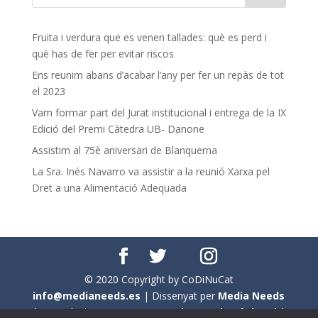
Fruita i verdura que es venen tallades: què es perd i
què has de fer per evitar riscos
Ens reunim abans d’acabar l’any per fer un repàs de tot
el 2023
Vam formar part del Jurat institucional i entrega de la IX
Edició del Premi Càtedra UB- Danone
Assistim al 75è aniversari de Blanquerna
La Sra. Inés Navarro va assistir a la reunió Xarxa pel
Dret a una Alimentació Adequada
© 2020 Copyright by CoDiNuCat
info@medianeeds.es
| Dissenyat per
Media Needs
| Tots els drets reservats a
CoDiNuCat |
Avís legal
|