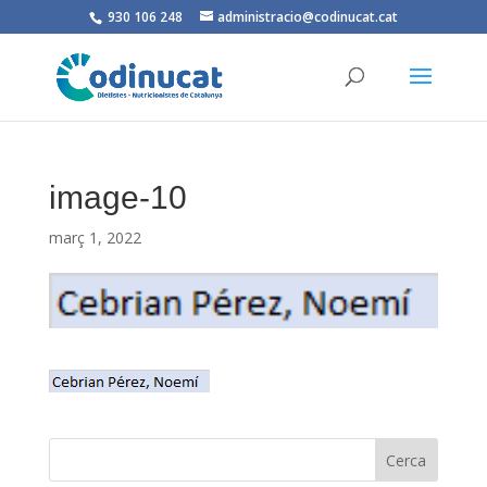
930 106 248
administracio@codinucat.cat
image-10
març 1, 2022