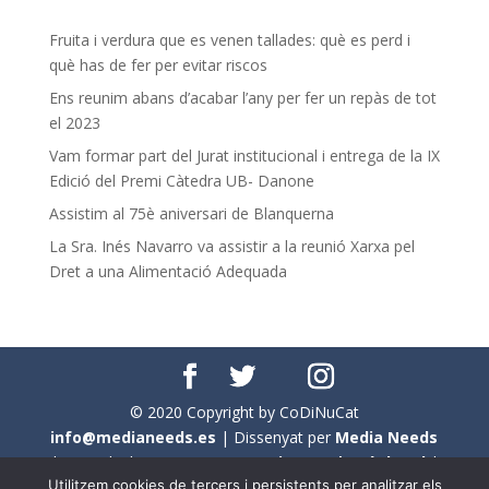
Fruita i verdura que es venen tallades: què es perd i
què has de fer per evitar riscos
Ens reunim abans d’acabar l’any per fer un repàs de tot
el 2023
Vam formar part del Jurat institucional i entrega de la IX
Edició del Premi Càtedra UB- Danone
Assistim al 75è aniversari de Blanquerna
La Sra. Inés Navarro va assistir a la reunió Xarxa pel
Dret a una Alimentació Adequada
© 2020 Copyright by CoDiNuCat
info@medianeeds.es
| Dissenyat per
Media Needs
| Tots els drets reservats a
CoDiNuCat |
Avís legal
|
Utilitzem cookies de tercers i persistents per analitzar els
Avís per cookies