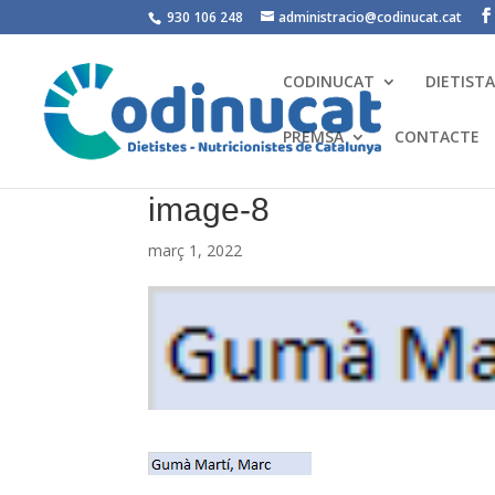
930 106 248
administracio@codinucat.cat
CODINUCAT
DIETIST
PREMSA
CONTACTE
image-8
març 1, 2022