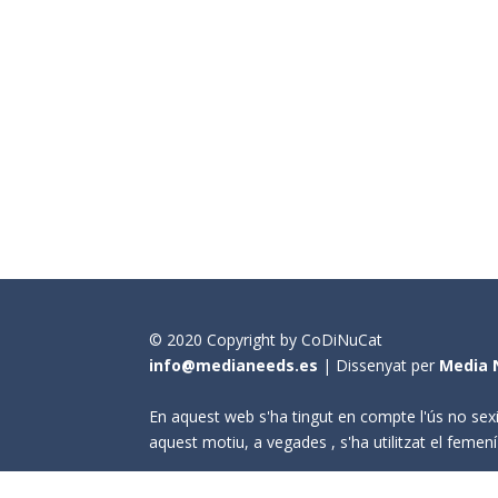
© 2020 Copyright by CoDiNuCat
info@medianeeds.es
| Dissenyat per
Media 
En aquest web s'ha tingut en compte l'ús no sexi
aquest motiu, a vegades , s'ha utilitzat el fem