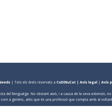
Needs
| Tots els drets reservats a
CoDiNuCat |
Avís legal
|
Avís 
sta del llenguatge. No obstant això, i a causa de la seva extensió, n
ení com a genèric, atès que és una professió que compta amb al volta