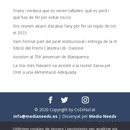
Fruita i verdura que es venen tallades: què es perd i
què has de fer per evitar riscos
Ens reunim abans d’acabar l’any per fer un repàs de tot
el 2023
Vam formar part del Jurat institucional i entrega de la IX
Edició del Premi Càtedra UB- Danone
Assistim al 75è aniversari de Blanquerna
La Sra. Inés Navarro va assistir a la reunió Xarxa pel
Dret a una Alimentació Adequada
© 2020 Copyright by CoDiNuCat
info@medianeeds.es
| Dissenyat per
Media Needs
| Tots els drets reservats a
CoDiNuCat |
Avís legal
|
Utilitzem cookies de tercers i persistents per analitzar els
Avís per cookies