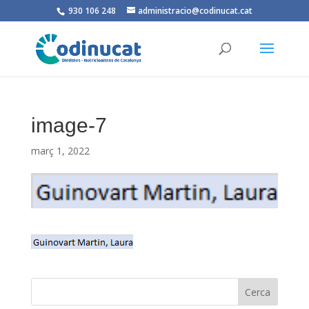
930 106 248
administracio@codinucat.cat
image-7
març 1, 2022