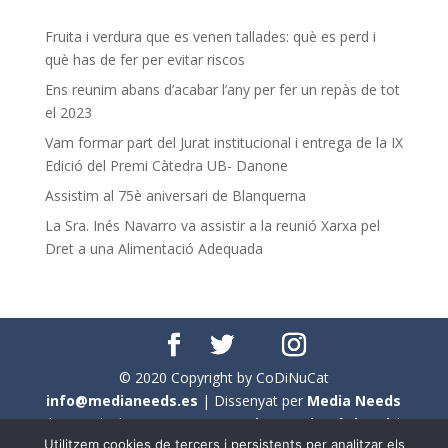
Fruita i verdura que es venen tallades: què es perd i
què has de fer per evitar riscos
Ens reunim abans d’acabar l’any per fer un repàs de tot
el 2023
Vam formar part del Jurat institucional i entrega de la IX
Edició del Premi Càtedra UB- Danone
Assistim al 75è aniversari de Blanquerna
La Sra. Inés Navarro va assistir a la reunió Xarxa pel
Dret a una Alimentació Adequada
© 2020 Copyright by CoDiNuCat
info@medianeeds.es
| Dissenyat per
Media Needs
| Tots els drets reservats a
CoDiNuCat |
Avís legal
|
Utilitzem cookies de tercers i persistents per analitzar els
Avís per cookies