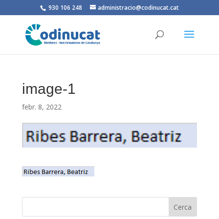
930 106 248
administracio@codinucat.cat
image-1
febr. 8, 2022