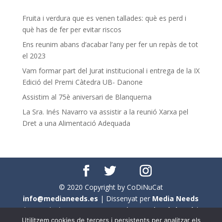
Fruita i verdura que es venen tallades: què es perd i
què has de fer per evitar riscos
Ens reunim abans d’acabar l’any per fer un repàs de tot
el 2023
Vam formar part del Jurat institucional i entrega de la IX
Edició del Premi Càtedra UB- Danone
Assistim al 75è aniversari de Blanquerna
La Sra. Inés Navarro va assistir a la reunió Xarxa pel
Dret a una Alimentació Adequada
© 2020 Copyright by CoDiNuCat
info@medianeeds.es
| Dissenyat per
Media Needs
| Tots els drets reservats a
CoDiNuCat |
Avís legal
|
Utilitzem cookies de tercers i persistents per analitzar els
Avís per cookies