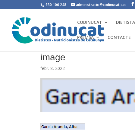
930 106 248
administracio@codinucat.cat
CODINUCAT
DIETIST
PREMSA
CONTACTE
image
febr. 8, 2022