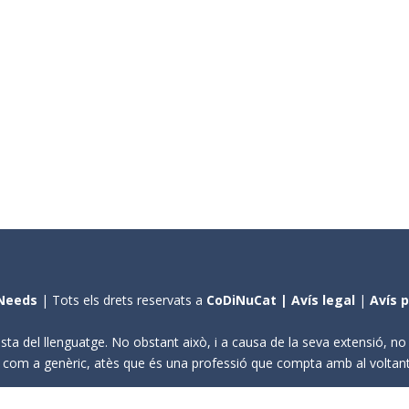
Needs
| Tots els drets reservats a
CoDiNuCat |
Avís legal
|
Avís 
sta del llenguatge. No obstant això, i a causa de la seva extensió, n
ení com a genèric, atès que és una professió que compta amb al volta