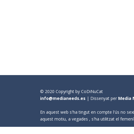
© 2020 Copyright by CoDiNuCat
info@medianeeds.es
| Dissenyat per
Media 
En aquest web s'ha tingut en compte l'ús no sexi
aquest motiu, a vegades , s'ha utilitzat el fem