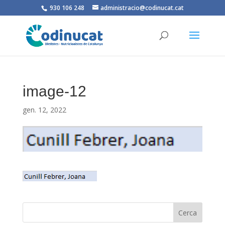
930 106 248
administracio@codinucat.cat
image-12
gen. 12, 2022