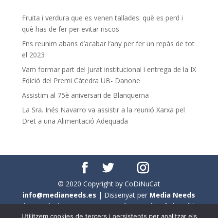
Fruita i verdura que es venen tallades: què es perd i
què has de fer per evitar riscos
Ens reunim abans d’acabar l’any per fer un repàs de tot
el 2023
Vam formar part del Jurat institucional i entrega de la IX
Edició del Premi Càtedra UB- Danone
Assistim al 75è aniversari de Blanquerna
La Sra. Inés Navarro va assistir a la reunió Xarxa pel
Dret a una Alimentació Adequada
© 2020 Copyright by CoDiNuCat
info@medianeeds.es
| Dissenyat per
Media Needs
| Tots els drets reservats a
CoDiNuCat |
Avís legal
|
Utilitzem cookies de tercers i persistents per analitzar els
Avís per cookies