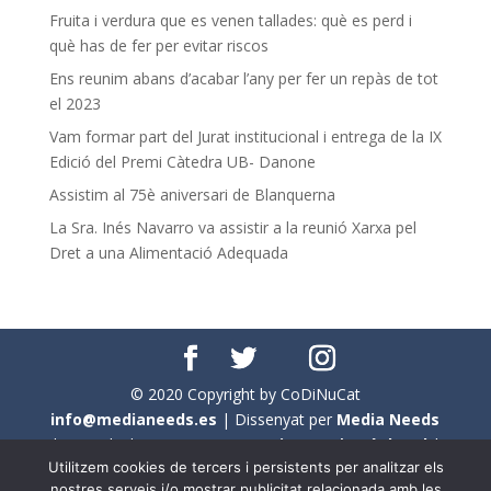
Fruita i verdura que es venen tallades: què es perd i
què has de fer per evitar riscos
Ens reunim abans d’acabar l’any per fer un repàs de tot
el 2023
Vam formar part del Jurat institucional i entrega de la IX
Edició del Premi Càtedra UB- Danone
Assistim al 75è aniversari de Blanquerna
La Sra. Inés Navarro va assistir a la reunió Xarxa pel
Dret a una Alimentació Adequada
© 2020 Copyright by CoDiNuCat
info@medianeeds.es
| Dissenyat per
Media Needs
| Tots els drets reservats a
CoDiNuCat |
Avís legal
|
Utilitzem cookies de tercers i persistents per analitzar els
Avís per cookies
nostres serveis i/o mostrar publicitat relacionada amb les