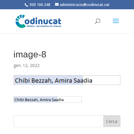
930 106 248
administracio@codinucat.cat
image-8
gen. 12, 2022