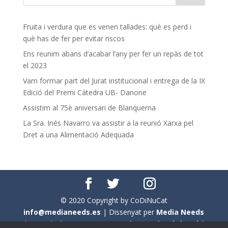
Fruita i verdura que es venen tallades: què es perd i
què has de fer per evitar riscos
Ens reunim abans d’acabar l’any per fer un repàs de tot
el 2023
Vam formar part del Jurat institucional i entrega de la IX
Edició del Premi Càtedra UB- Danone
Assistim al 75è aniversari de Blanquerna
La Sra. Inés Navarro va assistir a la reunió Xarxa pel
Dret a una Alimentació Adequada
© 2020 Copyright by CoDiNuCat
info@medianeeds.es
| Dissenyat per
Media Needs
| Tots els drets reservats a
CoDiNuCat |
Avís legal
|