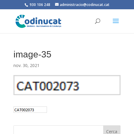
930 106 248
administracio@codinucat.cat
image-35
nov. 30, 2021