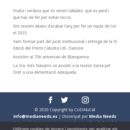
Fruita i verdura que es venen tallades: què es perd i
què has de fer per evitar riscos
Ens reunim abans d’acabar l’any per fer un repàs de tot
el 2023
Vam formar part del Jurat institucional i entrega de la IX
Edició del Premi Càtedra UB- Danone
Assistim al 75è aniversari de Blanquerna
La Sra. Inés Navarro va assistir a la reunió Xarxa pel
Dret a una Alimentació Adequada
© 2020 Copyright by CoDiNuCat
info@medianeeds.es
| Dissenyat per
Media Needs
| Tots els drets reservats a
CoDiNuCat |
Avís legal
|
Utilitzem cookies de tercers i persistents per analitzar els
Avís per cookies