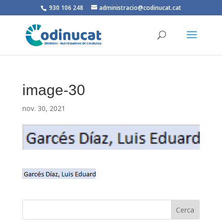
930 106 248
administracio@codinucat.cat
image-30
nov. 30, 2021