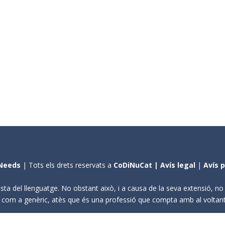
Needs
| Tots els drets reservats a
CoDiNuCat |
Avís legal
|
Avís 
sta del llenguatge. No obstant això, i a causa de la seva extensió, n
ení com a genèric, atès que és una professió que compta amb al volta