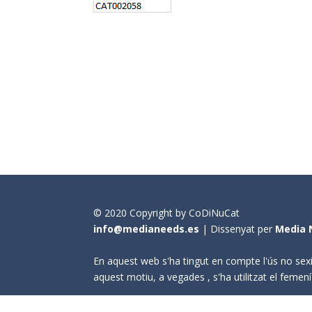
© 2020 Copyright by CoDiNuCat
info@medianeeds.es
| Dissenyat per
Media 
En aquest web s'ha tingut en compte l'ús no sexi
aquest motiu, a vegades , s'ha utilitzat el fem