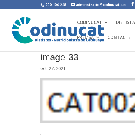
930 106 248
administracio@codinucat.cat
CODINUCAT
DIETIST
PREMSA
CONTACTE
image-33
oct. 27, 2021