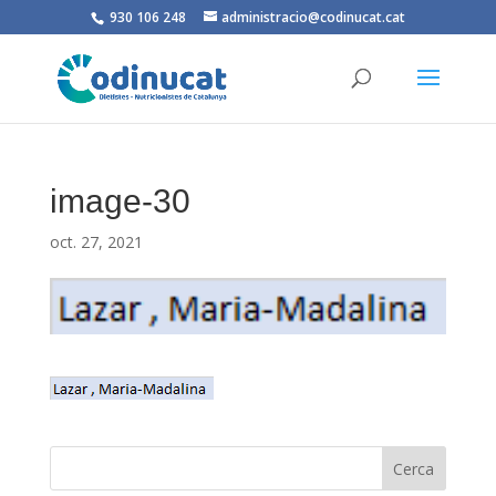
930 106 248
administracio@codinucat.cat
image-30
oct. 27, 2021