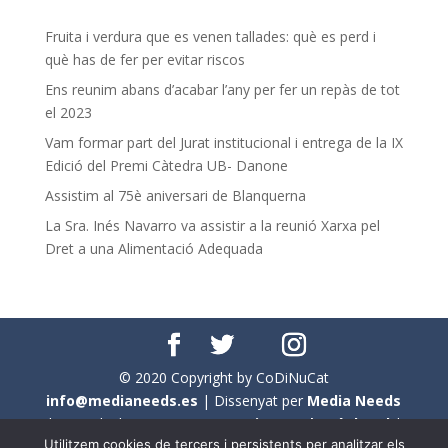
Fruita i verdura que es venen tallades: què es perd i
què has de fer per evitar riscos
Ens reunim abans d’acabar l’any per fer un repàs de tot
el 2023
Vam formar part del Jurat institucional i entrega de la IX
Edició del Premi Càtedra UB- Danone
Assistim al 75è aniversari de Blanquerna
La Sra. Inés Navarro va assistir a la reunió Xarxa pel
Dret a una Alimentació Adequada
© 2020 Copyright by CoDiNuCat
info@medianeeds.es
| Dissenyat per
Media Needs
| Tots els drets reservats a
CoDiNuCat |
Avís legal
|
Utilitzem cookies de tercers i persistents per analitzar els
Avís per cookies