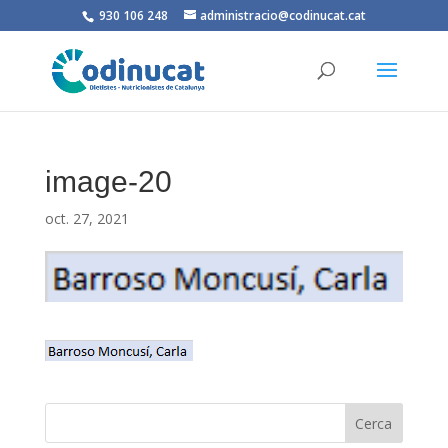
930 106 248
administracio@codinucat.cat
image-20
oct. 27, 2021