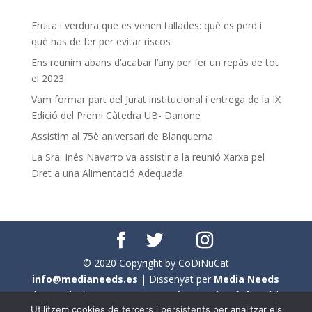
Fruita i verdura que es venen tallades: què es perd i
què has de fer per evitar riscos
Ens reunim abans d’acabar l’any per fer un repàs de tot
el 2023
Vam formar part del Jurat institucional i entrega de la IX
Edició del Premi Càtedra UB- Danone
Assistim al 75è aniversari de Blanquerna
La Sra. Inés Navarro va assistir a la reunió Xarxa pel
Dret a una Alimentació Adequada
© 2020 Copyright by CoDiNuCat
info@medianeeds.es
| Dissenyat per
Media Needs
| Tots els drets reservats a
CoDiNuCat |
Avís legal
|
Utilitzem cookies de tercers i persistents per analitzar els
Avís per cookies