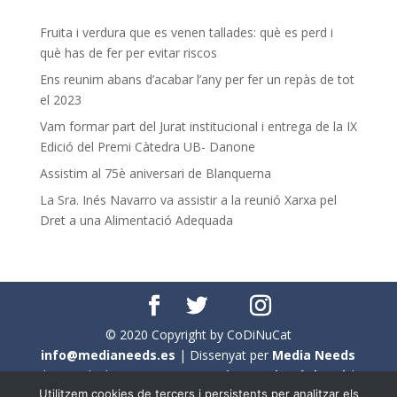
Fruita i verdura que es venen tallades: què es perd i
què has de fer per evitar riscos
Ens reunim abans d’acabar l’any per fer un repàs de tot
el 2023
Vam formar part del Jurat institucional i entrega de la IX
Edició del Premi Càtedra UB- Danone
Assistim al 75è aniversari de Blanquerna
La Sra. Inés Navarro va assistir a la reunió Xarxa pel
Dret a una Alimentació Adequada
© 2020 Copyright by CoDiNuCat
info@medianeeds.es
| Dissenyat per
Media Needs
| Tots els drets reservats a
CoDiNuCat |
Avís legal
|
Utilitzem cookies de tercers i persistents per analitzar els
Avís per cookies