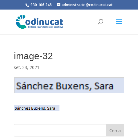
930 106 248
administracio@codinucat.cat
image-32
set. 23, 2021