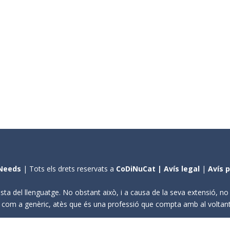
Needs
| Tots els drets reservats a
CoDiNuCat |
Avís legal
|
Avís 
sta del llenguatge. No obstant això, i a causa de la seva extensió, n
ení com a genèric, atès que és una professió que compta amb al volta