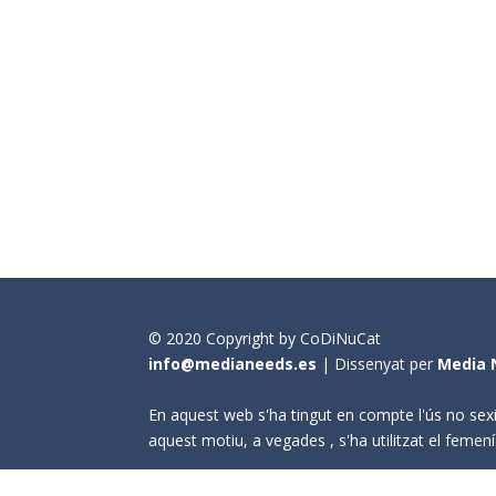
© 2020 Copyright by CoDiNuCat
info@medianeeds.es
| Dissenyat per
Media 
En aquest web s'ha tingut en compte l'ús no sexi
aquest motiu, a vegades , s'ha utilitzat el fem