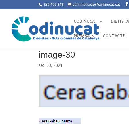
930 106 248
administracio@codinucat.cat
CODINUCAT
DIETIST
PREMSA
CONTACTE
image-30
set. 23, 2021