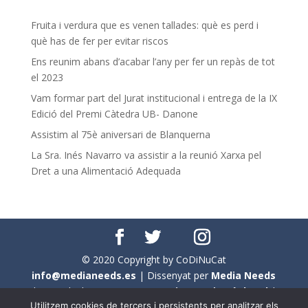
Fruita i verdura que es venen tallades: què es perd i
què has de fer per evitar riscos
Ens reunim abans d’acabar l’any per fer un repàs de tot
el 2023
Vam formar part del Jurat institucional i entrega de la IX
Edició del Premi Càtedra UB- Danone
Assistim al 75è aniversari de Blanquerna
La Sra. Inés Navarro va assistir a la reunió Xarxa pel
Dret a una Alimentació Adequada
© 2020 Copyright by CoDiNuCat
info@medianeeds.es
| Dissenyat per
Media Needs
| Tots els drets reservats a
CoDiNuCat |
Avís legal
|
Utilitzem cookies de tercers i persistents per analitzar els
Avís per cookies