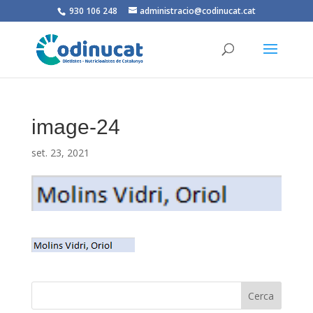
930 106 248
administracio@codinucat.cat
image-24
set. 23, 2021