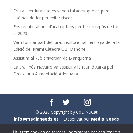
Fruita i verdura que es venen tallades: què es perd i
què has de fer per evitar riscos
Ens reunim abans d’acabar l’any per fer un repàs de tot
el 2023
Vam formar part del Jurat institucional i entrega de la IX
Edició del Premi Càtedra UB- Danone
Assistim al 75è aniversari de Blanquerna
La Sra. Inés Navarro va assistir a la reunió Xarxa pel
Dret a una Alimentació Adequada
© 2020 Copyright by CoDiNuCat
info@medianeeds.es
| Dissenyat per
Media Needs
| Tots els drets reservats a
CoDiNuCat |
Avís legal
|
Utilitzem cookies de tercers i persistents per analitzar els
Avís per cookies