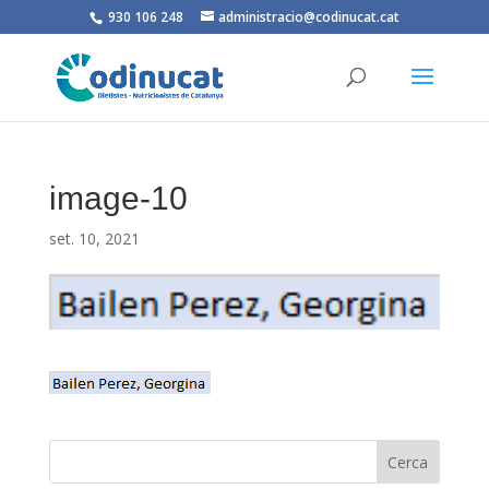
930 106 248
administracio@codinucat.cat
image-10
set. 10, 2021