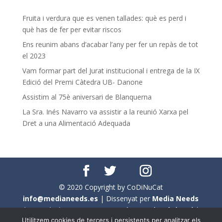
Fruita i verdura que es venen tallades: què es perd i
què has de fer per evitar riscos
Ens reunim abans d’acabar l’any per fer un repàs de tot
el 2023
Vam formar part del Jurat institucional i entrega de la IX
Edició del Premi Càtedra UB- Danone
Assistim al 75è aniversari de Blanquerna
La Sra. Inés Navarro va assistir a la reunió Xarxa pel
Dret a una Alimentació Adequada
© 2020 Copyright by CoDiNuCat
info@medianeeds.es
| Dissenyat per
Media Needs
| Tots els drets reservats a
CoDiNuCat |
Avís legal
|
Utilitzem cookies de tercers i persistents per analitzar els
Avís per cookies