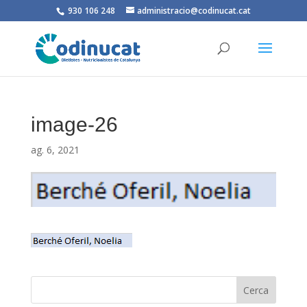
930 106 248
administracio@codinucat.cat
image-26
ag. 6, 2021