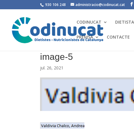
930 106 248
administracio@codinucat.cat
CODINUCAT
DIETIST
PREMSA
CONTACTE
image-5
jul. 26, 2021