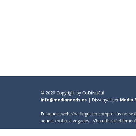
© 2020 Copyright by CoDiNuCat
info@medianeeds.es
| Dissenyat per
Media 
En aquest web s'ha tingut en compte l'ús no sexi
aquest motiu, a vegades , s'ha utilitzat el fem