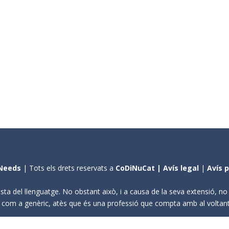
Needs
| Tots els drets reservats a
CoDiNuCat |
Avís legal
|
Avís 
sta del llenguatge. No obstant això, i a causa de la seva extensió, n
ení com a genèric, atès que és una professió que compta amb al volta