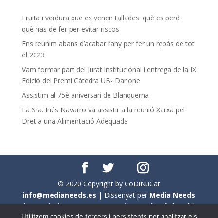
Fruita i verdura que es venen tallades: què es perd i
què has de fer per evitar riscos
Ens reunim abans d’acabar l’any per fer un repàs de tot
el 2023
Vam formar part del Jurat institucional i entrega de la IX
Edició del Premi Càtedra UB- Danone
Assistim al 75è aniversari de Blanquerna
La Sra. Inés Navarro va assistir a la reunió Xarxa pel
Dret a una Alimentació Adequada
© 2020 Copyright by CoDiNuCat
info@medianeeds.es
| Dissenyat per
Media Needs
| Tots els drets reservats a
CoDiNuCat |
Avís legal
|
Utilitzem cookies de tercers i persistents per analitzar els
Avís per cookies