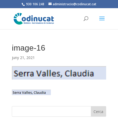
930 106 248
administracio@codinucat.cat
image-16
juny 21, 2021