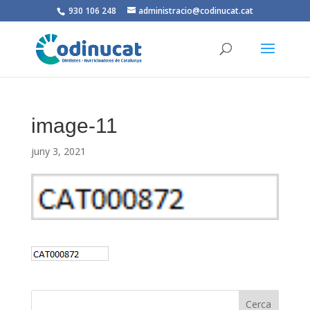
930 106 248
administracio@codinucat.cat
image-11
juny 3, 2021