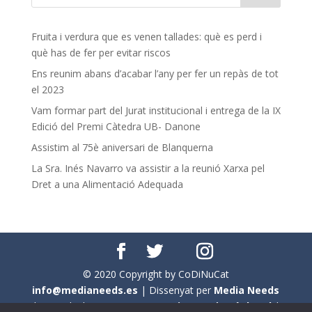
Fruita i verdura que es venen tallades: què es perd i
què has de fer per evitar riscos
Ens reunim abans d’acabar l’any per fer un repàs de tot
el 2023
Vam formar part del Jurat institucional i entrega de la IX
Edició del Premi Càtedra UB- Danone
Assistim al 75è aniversari de Blanquerna
La Sra. Inés Navarro va assistir a la reunió Xarxa pel
Dret a una Alimentació Adequada
© 2020 Copyright by CoDiNuCat
info@medianeeds.es
| Dissenyat per
Media Needs
| Tots els drets reservats a
CoDiNuCat |
Avís legal
|