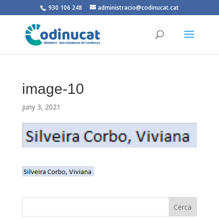
930 106 248
administracio@codinucat.cat
image-10
juny 3, 2021