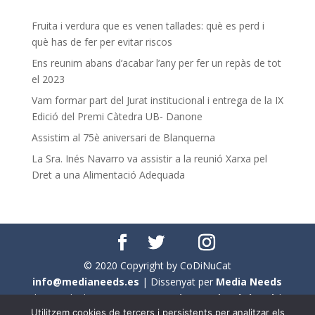
Fruita i verdura que es venen tallades: què es perd i
què has de fer per evitar riscos
Ens reunim abans d’acabar l’any per fer un repàs de tot
el 2023
Vam formar part del Jurat institucional i entrega de la IX
Edició del Premi Càtedra UB- Danone
Assistim al 75è aniversari de Blanquerna
La Sra. Inés Navarro va assistir a la reunió Xarxa pel
Dret a una Alimentació Adequada
© 2020 Copyright by CoDiNuCat
info@medianeeds.es
| Dissenyat per
Media Needs
| Tots els drets reservats a
CoDiNuCat |
Avís legal
|
Utilitzem cookies de tercers i persistents per analitzar els
Avís per cookies