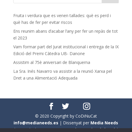
Fruita i verdura que es venen tallades: què es perd i
què has de fer per evitar riscos
Ens reunim abans d’acabar l’any per fer un repàs de tot
el 2023
Vam formar part del Jurat institucional i entrega de la IX
Edició del Premi Càtedra UB- Danone
Assistim al 75è aniversari de Blanquerna
La Sra. Inés Navarro va assistir a la reunió Xarxa pel
Dret a una Alimentació Adequada
© 2020 Copyright by CoDiNuCat
info@medianeeds.es
| Dissenyat per
Media Needs
| Tots els drets reservats a
CoDiNuCat |
Avís legal
|