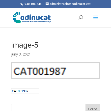
930 106 248
administracio@codinucat.cat
image-5
juny 3, 2021