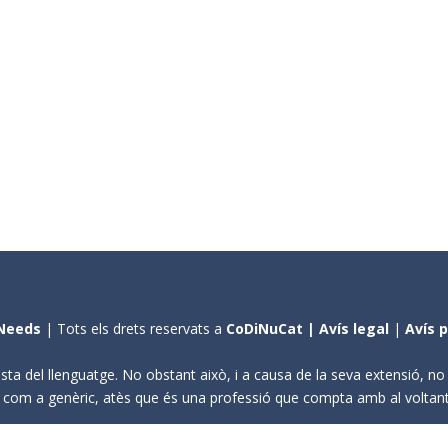
Needs
| Tots els drets reservats a
CoDiNuCat |
Avís legal
|
Avís 
sta del llenguatge. No obstant això, i a causa de la seva extensió, n
ení com a genèric, atès que és una professió que compta amb al volta