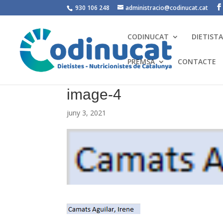
930 106 248
administracio@codinucat.cat
CODINUCAT
DIETIST
PREMSA
CONTACTE
image-4
juny 3, 2021