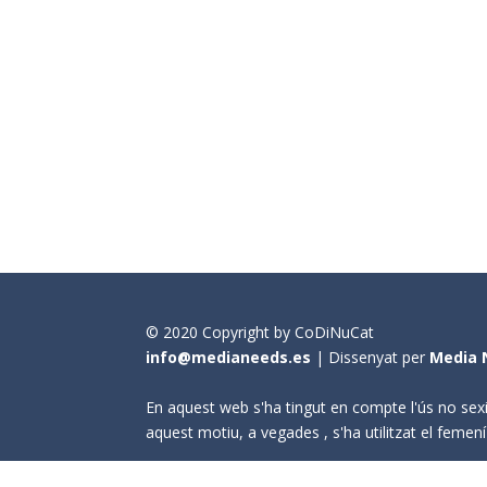
© 2020 Copyright by CoDiNuCat
info@medianeeds.es
| Dissenyat per
Media 
En aquest web s'ha tingut en compte l'ús no sexi
aquest motiu, a vegades , s'ha utilitzat el fem