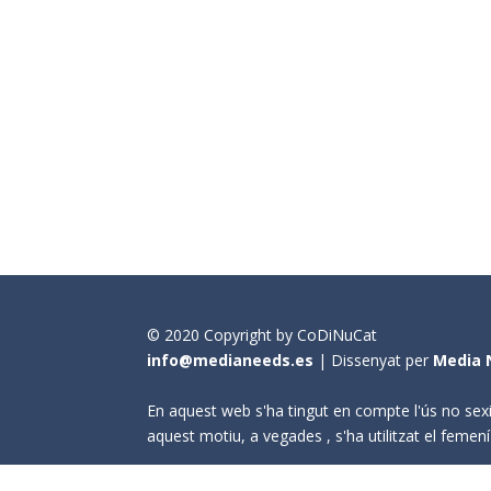
© 2020 Copyright by CoDiNuCat
info@medianeeds.es
| Dissenyat per
Media 
En aquest web s'ha tingut en compte l'ús no sexi
aquest motiu, a vegades , s'ha utilitzat el fem