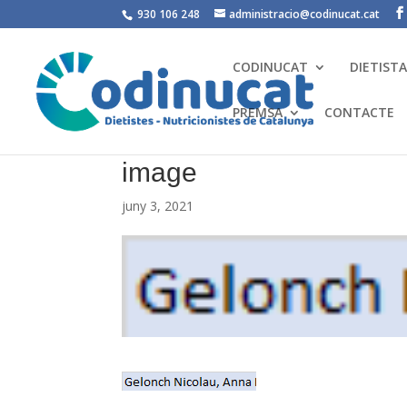
930 106 248
administracio@codinucat.cat
CODINUCAT
DIETIST
PREMSA
CONTACTE
image
juny 3, 2021