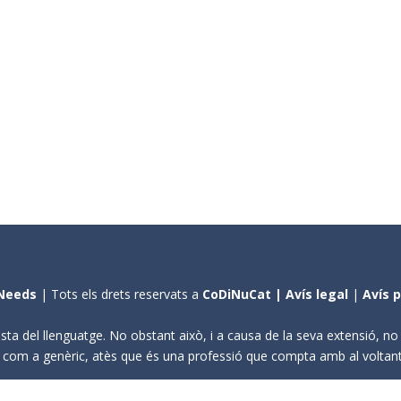
Needs
| Tots els drets reservats a
CoDiNuCat |
Avís legal
|
Avís 
sta del llenguatge. No obstant això, i a causa de la seva extensió, n
ení com a genèric, atès que és una professió que compta amb al volta