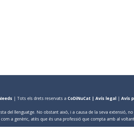
Needs
| Tots els drets reservats a
CoDiNuCat |
Avís legal
|
Avís 
sta del llenguatge. No obstant això, i a causa de la seva extensió, n
ení com a genèric, atès que és una professió que compta amb al volta