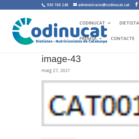
930 106 248
administracio@codinucat.cat
CODINUCAT
DIETIST
PREMSA
CONTACTE
image-43
maig 27, 2021