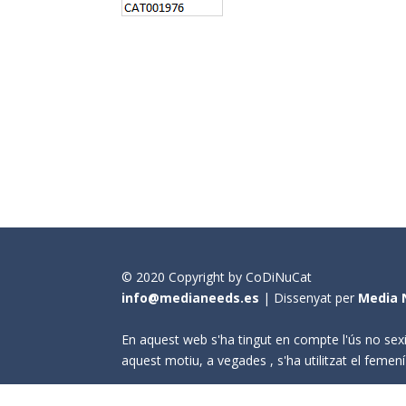
© 2020 Copyright by CoDiNuCat
info@medianeeds.es
| Dissenyat per
Media 
En aquest web s'ha tingut en compte l'ús no sexi
aquest motiu, a vegades , s'ha utilitzat el fem