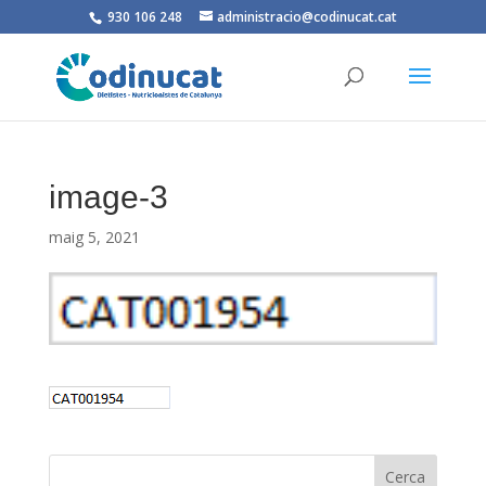
930 106 248
administracio@codinucat.cat
image-3
maig 5, 2021