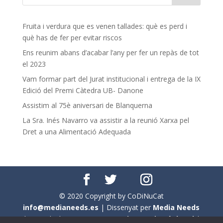
Fruita i verdura que es venen tallades: què es perd i
què has de fer per evitar riscos
Ens reunim abans d’acabar l’any per fer un repàs de tot
el 2023
Vam formar part del Jurat institucional i entrega de la IX
Edició del Premi Càtedra UB- Danone
Assistim al 75è aniversari de Blanquerna
La Sra. Inés Navarro va assistir a la reunió Xarxa pel
Dret a una Alimentació Adequada
© 2020 Copyright by CoDiNuCat
info@medianeeds.es
| Dissenyat per
Media Needs
| Tots els drets reservats a
CoDiNuCat |
Avís legal
|