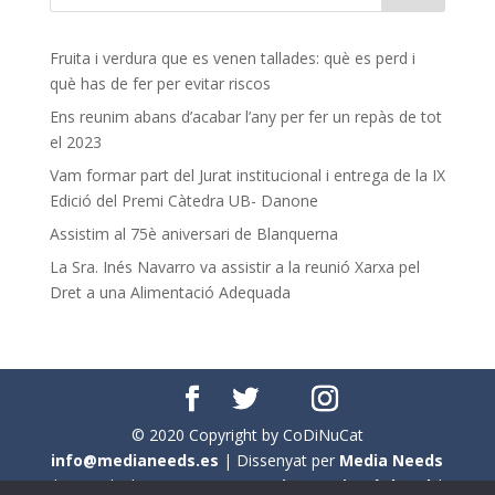
Fruita i verdura que es venen tallades: què es perd i
què has de fer per evitar riscos
Ens reunim abans d’acabar l’any per fer un repàs de tot
el 2023
Vam formar part del Jurat institucional i entrega de la IX
Edició del Premi Càtedra UB- Danone
Assistim al 75è aniversari de Blanquerna
La Sra. Inés Navarro va assistir a la reunió Xarxa pel
Dret a una Alimentació Adequada
© 2020 Copyright by CoDiNuCat
info@medianeeds.es
| Dissenyat per
Media Needs
| Tots els drets reservats a
CoDiNuCat |
Avís legal
|