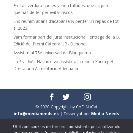
Fruita i verdura que es venen tallades: què es perd i
què has de fer per evitar riscos
Ens reunim abans d’acabar l’any per fer un repàs de tot
el 2023
Vam formar part del Jurat institucional i entrega de la IX
Edició del Premi Càtedra UB- Danone
Assistim al 75è aniversari de Blanquerna
La Sra. Inés Navarro va assistir a la reunió Xarxa pel
Dret a una Alimentació Adequada
© 2020 Copyright by CoDiNuCat
info@medianeeds.es
| Dissenyat per
Media Needs
| Tots els drets reservats a
CoDiNuCat |
Avís legal
|
Utilitzem cookies de tercers i persistents per analitzar els
Avís per cookies
nostres serveis i/o mostrar publicitat relacionada amb les