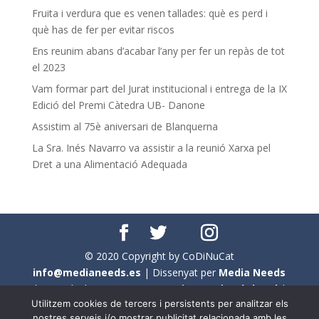
Fruita i verdura que es venen tallades: què es perd i
què has de fer per evitar riscos
Ens reunim abans d’acabar l’any per fer un repàs de tot
el 2023
Vam formar part del Jurat institucional i entrega de la IX
Edició del Premi Càtedra UB- Danone
Assistim al 75è aniversari de Blanquerna
La Sra. Inés Navarro va assistir a la reunió Xarxa pel
Dret a una Alimentació Adequada
© 2020 Copyright by CoDiNuCat
info@medianeeds.es
| Dissenyat per
Media Needs
| Tots els drets reservats a
CoDiNuCat |
Avís legal
|
Utilitzem cookies de tercers i persistents per analitzar els
Avís per cookies
nostres serveis i/o mostrar publicitat relacionada amb les