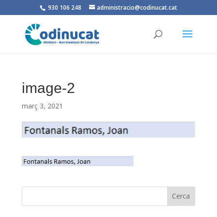
930 106 248
administracio@codinucat.cat
image-2
març 3, 2021