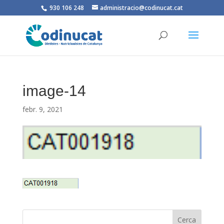
930 106 248
administracio@codinucat.cat
image-14
febr. 9, 2021