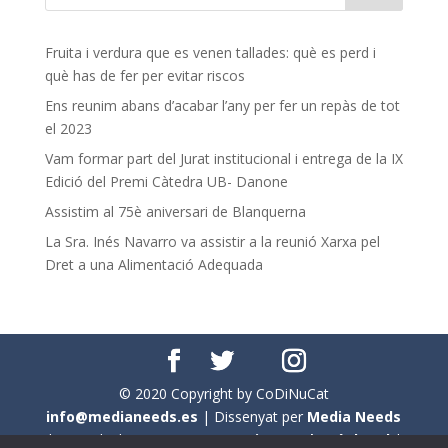
Fruita i verdura que es venen tallades: què es perd i
què has de fer per evitar riscos
Ens reunim abans d’acabar l’any per fer un repàs de tot
el 2023
Vam formar part del Jurat institucional i entrega de la IX
Edició del Premi Càtedra UB- Danone
Assistim al 75è aniversari de Blanquerna
La Sra. Inés Navarro va assistir a la reunió Xarxa pel
Dret a una Alimentació Adequada
© 2020 Copyright by CoDiNuCat
info@medianeeds.es
| Dissenyat per
Media Needs
| Tots els drets reservats a
CoDiNuCat |
Avís legal
|