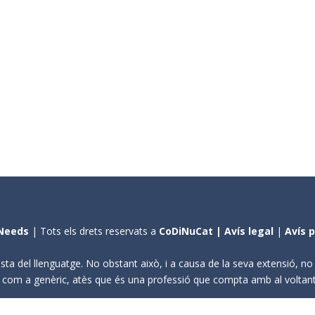
Needs
| Tots els drets reservats a
CoDiNuCat |
Avís legal
|
Avís 
sta del llenguatge. No obstant això, i a causa de la seva extensió, n
ení com a genèric, atès que és una professió que compta amb al volta