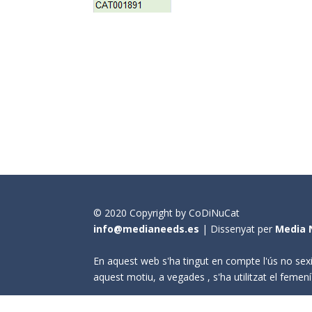
© 2020 Copyright by CoDiNuCat
info@medianeeds.es
| Dissenyat per
Media 
En aquest web s'ha tingut en compte l'ús no sexi
aquest motiu, a vegades , s'ha utilitzat el fem