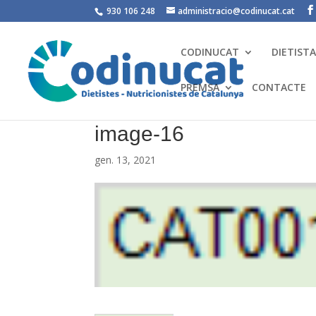
930 106 248
administracio@codinucat.cat
CODINUCAT
DIETIST
PREMSA
CONTACTE
image-16
gen. 13, 2021