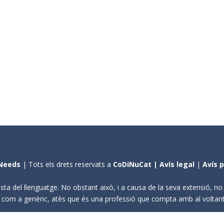
Needs
| Tots els drets reservats a
CoDiNuCat |
Avís legal
|
Avís 
sta del llenguatge. No obstant això, i a causa de la seva extensió, n
ení com a genèric, atès que és una professió que compta amb al volta