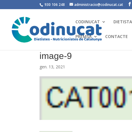
930 106 248
administracio@codinucat.cat
CODINUCAT
DIETIST
PREMSA
CONTACTE
image-9
gen. 13, 2021