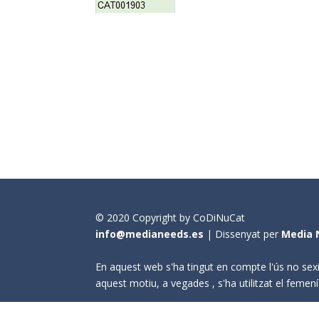
© 2020 Copyright by CoDiNuCat
info@medianeeds.es
| Dissenyat per
Media 
En aquest web s'ha tingut en compte l'ús no sexi
aquest motiu, a vegades , s'ha utilitzat el fem