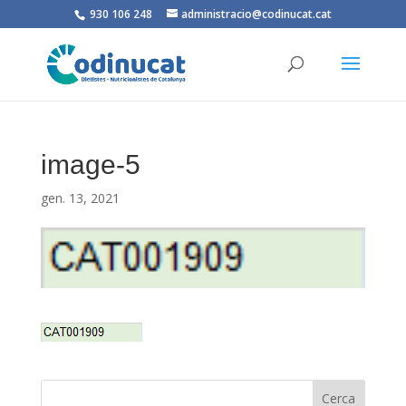
930 106 248
administracio@codinucat.cat
image-5
gen. 13, 2021