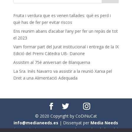
Fruita i verdura que es venen tallades: què es perd i
què has de fer per evitar riscos
Ens reunim abans d’acabar l’any per fer un repàs de tot
el 2023
Vam formar part del Jurat institucional i entrega de la IX
Edició del Premi Càtedra UB- Danone
Assistim al 75è aniversari de Blanquerna
La Sra. Inés Navarro va assistir a la reunió Xarxa pel
Dret a una Alimentació Adequada
© 2020 Copyright by CoDiNuCat
info@medianeeds.es
| Dissenyat per
Media Needs
| Tots els drets reservats a
CoDiNuCat |
Avís legal
|