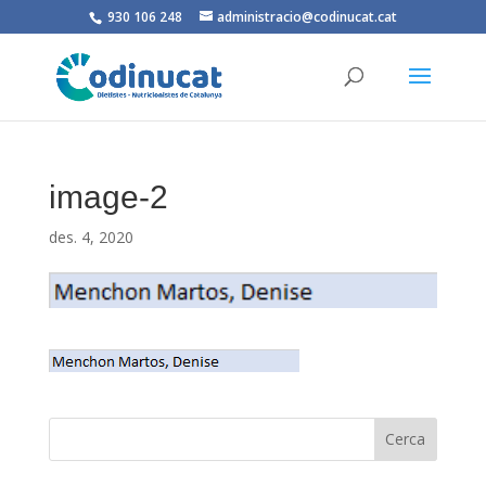
930 106 248
administracio@codinucat.cat
image-2
des. 4, 2020