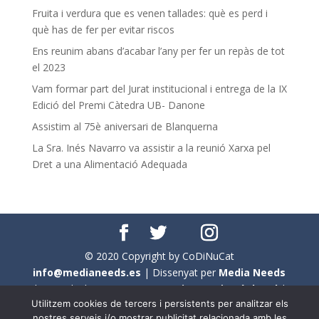
Fruita i verdura que es venen tallades: què es perd i
què has de fer per evitar riscos
Ens reunim abans d’acabar l’any per fer un repàs de tot
el 2023
Vam formar part del Jurat institucional i entrega de la IX
Edició del Premi Càtedra UB- Danone
Assistim al 75è aniversari de Blanquerna
La Sra. Inés Navarro va assistir a la reunió Xarxa pel
Dret a una Alimentació Adequada
© 2020 Copyright by CoDiNuCat
info@medianeeds.es
| Dissenyat per
Media Needs
| Tots els drets reservats a
CoDiNuCat |
Avís legal
|
Utilitzem cookies de tercers i persistents per analitzar els
Avís per cookies
nostres serveis i/o mostrar publicitat relacionada amb les