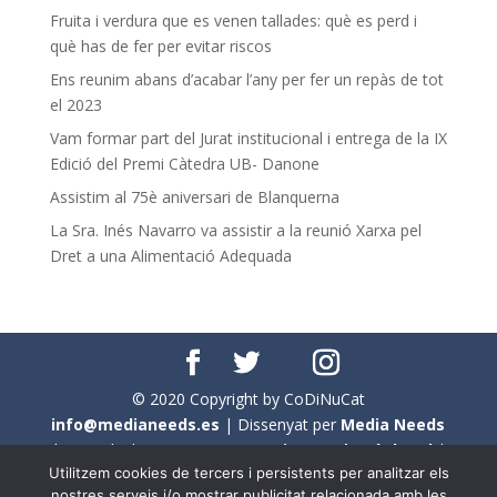
Fruita i verdura que es venen tallades: què es perd i
què has de fer per evitar riscos
Ens reunim abans d’acabar l’any per fer un repàs de tot
el 2023
Vam formar part del Jurat institucional i entrega de la IX
Edició del Premi Càtedra UB- Danone
Assistim al 75è aniversari de Blanquerna
La Sra. Inés Navarro va assistir a la reunió Xarxa pel
Dret a una Alimentació Adequada
© 2020 Copyright by CoDiNuCat
info@medianeeds.es
| Dissenyat per
Media Needs
| Tots els drets reservats a
CoDiNuCat |
Avís legal
|
Utilitzem cookies de tercers i persistents per analitzar els
Avís per cookies
nostres serveis i/o mostrar publicitat relacionada amb les