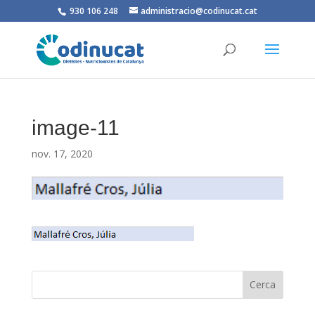
930 106 248
administracio@codinucat.cat
image-11
nov. 17, 2020