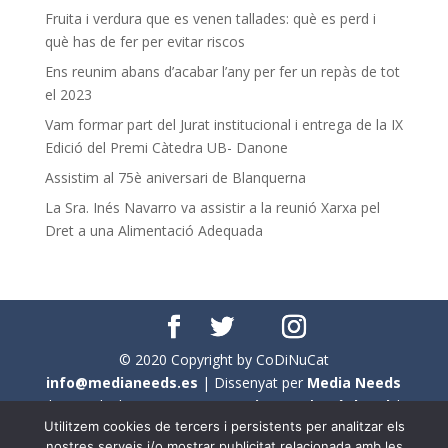
Fruita i verdura que es venen tallades: què es perd i
què has de fer per evitar riscos
Ens reunim abans d’acabar l’any per fer un repàs de tot
el 2023
Vam formar part del Jurat institucional i entrega de la IX
Edició del Premi Càtedra UB- Danone
Assistim al 75è aniversari de Blanquerna
La Sra. Inés Navarro va assistir a la reunió Xarxa pel
Dret a una Alimentació Adequada
© 2020 Copyright by CoDiNuCat
info@medianeeds.es
| Dissenyat per
Media Needs
| Tots els drets reservats a
CoDiNuCat |
Avís legal
|
Utilitzem cookies de tercers i persistents per analitzar els
Avís per cookies
nostres serveis i/o mostrar publicitat relacionada amb les