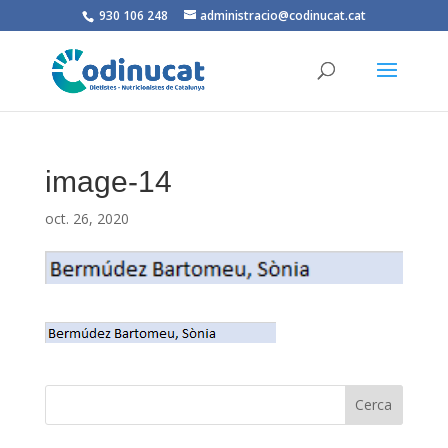
930 106 248
administracio@codinucat.cat
image-14
oct. 26, 2020