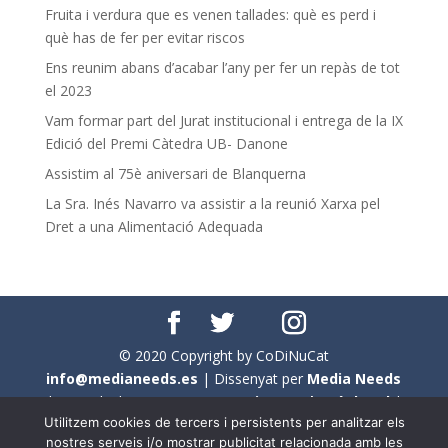
Fruita i verdura que es venen tallades: què es perd i
què has de fer per evitar riscos
Ens reunim abans d’acabar l’any per fer un repàs de tot
el 2023
Vam formar part del Jurat institucional i entrega de la IX
Edició del Premi Càtedra UB- Danone
Assistim al 75è aniversari de Blanquerna
La Sra. Inés Navarro va assistir a la reunió Xarxa pel
Dret a una Alimentació Adequada
© 2020 Copyright by CoDiNuCat
info@medianeeds.es
| Dissenyat per
Media Needs
| Tots els drets reservats a
CoDiNuCat |
Avís legal
|
Utilitzem cookies de tercers i persistents per analitzar els
Avís per cookies
nostres serveis i/o mostrar publicitat relacionada amb les