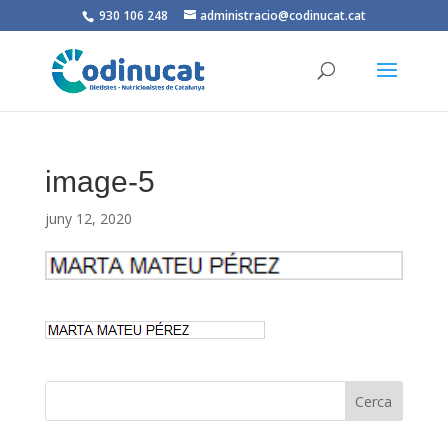
930 106 248
administracio@codinucat.cat
image-5
juny 12, 2020