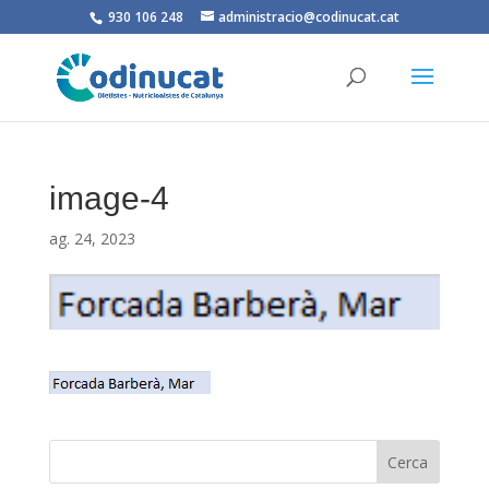
930 106 248
administracio@codinucat.cat
image-4
ag. 24, 2023