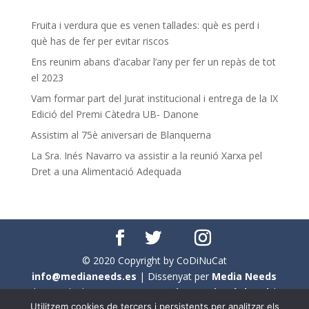
Fruita i verdura que es venen tallades: què es perd i
què has de fer per evitar riscos
Ens reunim abans d’acabar l’any per fer un repàs de tot
el 2023
Vam formar part del Jurat institucional i entrega de la IX
Edició del Premi Càtedra UB- Danone
Assistim al 75è aniversari de Blanquerna
La Sra. Inés Navarro va assistir a la reunió Xarxa pel
Dret a una Alimentació Adequada
© 2020 Copyright by CoDiNuCat
info@medianeeds.es
| Dissenyat per
Media Needs
| Tots els drets reservats a
CoDiNuCat |
Avís legal
|
Utilitzem cookies de tercers i persistents per analitzar els
Avís per cookies